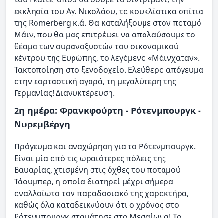
εκκλησία του Αγ. Νικολάου, τα κουκλίστικα σπίτια
της Romerberg κ.ά. Θα καταλήξουμε στον ποταμό
Μάιν, που θα μας επιτρέψει να απολαύσουμε το
θέαμα των ουρανοξυστών του οικονομικού
κέντρου της Ευρώπης, το λεγόμενο «Μάινχαταν».
Τακτοποίηση στο ξενοδοχείο. Ελεύθερο απόγευμα
στην εορταστική αγορά, τη μεγαλύτερη της
Γερμανίας! Διανυκτέρευση.
2η ημέρα: Φρανκφούρτη - Ρότενμπουργκ -
Νυρεμβέργη
Πρόγευμα και αναχώρηση για το Ρότενμπουργκ.
Είναι μία από τις ωραιότερες πόλεις της
Βαυαρίας, χτισμένη στις όχθες του ποταμού
Τάουμπερ, η οποία διατηρεί μέχρι σήμερα
αναλλοίωτο τον παραδοσιακό της χαρακτήρα,
καθώς όλα καταδεικνύουν ότι ο χρόνος στο
Ρότενμπουργκ σταμάτησε στο Μεσαίωνα! Το