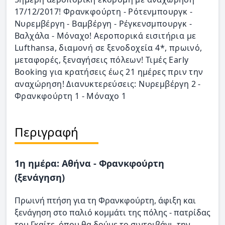
17/12/2017! Φρανκφούρτη - Ρότενμπουργκ -
Νυρεμβέργη - Βαμβέργη - Ρέγκενσμπουργκ -
Βαλχάλα - Μόναχο! Αεροπορικά εισιτήρια με
Lufthansa, διαμονή σε ξενοδοχεία 4*, πρωινό,
μεταφορές, ξεναγήσεις πόλεων! Τιμές Early
Booking για κρατήσεις έως 21 ημέρες πριν την
αναχώρηση! Διανυκτερεύσεις: Νυρεμβέργη 2 -
Φρανκφούρτη 1 - Μόναχο 1
Περιγραφή
1η ημέρα: Αθήνα - Φρανκφούρτη
(ξενάγηση)
Πρωινή πτήση για τη Φρανκφούρτη, άφιξη και
ξενάγηση στο παλιό κομμάτι της πόλης - πατρίδας
του Γκαίτε, όπου θα δούμε το σιντριβάνι, την