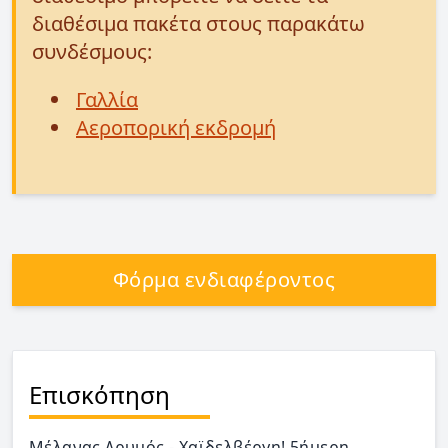
διαθέσιμα πακέτα στους παρακάτω
συνδέσμους:
Γαλλία
Αεροπορική εκδρομή
Φόρμα ενδιαφέροντος
Επισκόπηση
Μέλανας Δρυμός - Χαϊδελβέργη! 5ήμερη