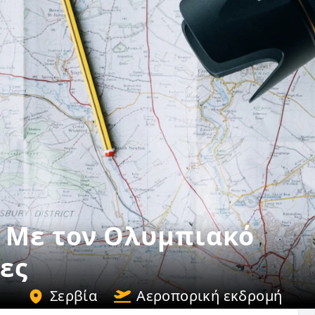
 Με τον Ολυμπιακό
ες
Σερβία
Αεροπορική εκδρομή