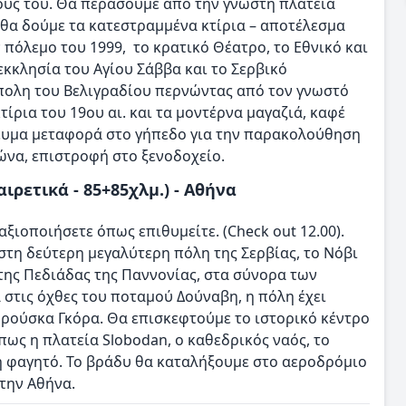
ους του. Θα περάσουμε από την γνωστή πλατεία
ι θα δούμε τα κατεστραμμένα κτίρια – αποτέλεσμα
όλεμο του 1999, το κρατικό Θέατρο, το Εθνικό και
εκκλησία του Αγίου Σάββα και το Σερβικό
ολη του Βελιγραδίου περνώντας από τον γνωστό
ίρια του 19ου αι. και τα μοντέρνα μαγαζιά, καφέ
όγευμα μεταφορά στο γήπεδο για την παρακολούθηση
ώνα, επιστροφή στο ξενοδοχείο.
αιρετικά - 85+85χλμ.) - Αθήνα
αξιοποιήσετε όπως επιθυμείτε. (Check out 12.00).
στη δεύτερη μεγαλύτερη πόλη της Σερβίας, το Νόβι
 της Πεδιάδας της Παννονίας, στα σύνορα των
στις όχθες του ποταμού Δούναβη, η πόλη έχει
 Φρούσκα Γκόρα. Θα επισκεφτούμε το ιστορικό κέντρο
πως η πλατεία Slobodan, ο καθεδρικός ναός, το
 ή φαγητό. Το βράδυ θα καταλήξουμε στο αεροδρόμιο
στην Αθήνα.