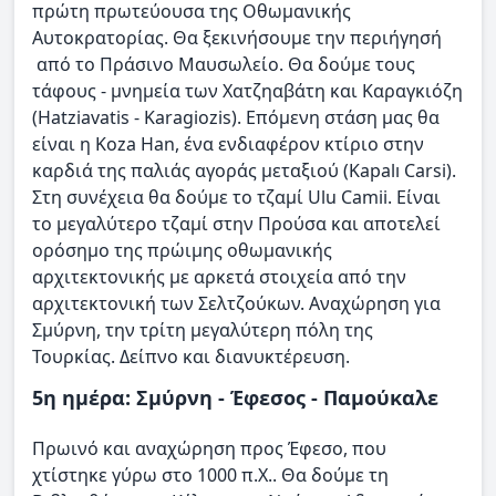
πρώτη πρωτεύουσα της Οθωμανικής
Αυτοκρατορίας. Θα ξεκινήσουμε την περιήγησή
από το Πράσινο Μαυσωλείο. Θα δούμε τους
τάφους - μνημεία των Χατζηαβάτη και Καραγκιόζη
(Hatziavatis - Karagiozis). Επόμενη στάση μας θα
είναι η Koza Han, ένα ενδιαφέρον κτίριο στην
καρδιά της παλιάς αγοράς μεταξιού (Kapalı Carsi).
Στη συνέχεια θα δούμε το τζαμί Ulu Camii. Είναι
το μεγαλύτερο τζαμί στην Προύσα και αποτελεί
ορόσημο της πρώιμης οθωμανικής
αρχιτεκτονικής με αρκετά στοιχεία από την
αρχιτεκτονική των Σελτζούκων. Αναχώρηση για
Σμύρνη, την τρίτη μεγαλύτερη πόλη της
Τουρκίας. Δείπνο και διανυκτέρευση.
5η ημέρα: Σμύρνη - Έφεσος - Παμούκαλε
Πρωινό και αναχώρηση προς Έφεσο, που
χτίστηκε γύρω στο 1000 π.Χ.. Θα δούμε τη