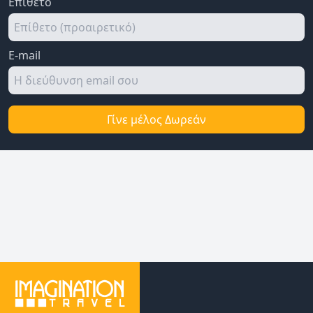
Επίθετο
E-mail
Γίνε μέλος Δωρεάν