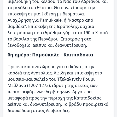
Βιβλιοθήκη του Κέλσου, το Ναό του Αδριανού και
το μεγάλο του θέατρο. Θα συνεχίσουμε την
επίσκεψη σε μια έκθεση με δερμάτινα.
Αναχώρηση για Pamukkale, ή "κάστρο από
βαμβάκι". Επίσκεψη της Ιεράπολης, αρχαία
λουτρόπολη που ιδρύθηκε γύρω στο 190 π.Χ. από
το βασιλιά της Περγάμου. Επιστροφή στο
ξενοδοχείο. Δείπνο και διανυκτέρευση.
6η ημέρα: Παμούκαλε - Καππαδοκία
Πρωινό και αναχώρηση για το Ικόνιο, στην
καρδιά της Ανατολίας. Άφιξη και επισκεψη στο
μουσείο-μαυσωλείο του Τζελαλεντίν Ρουμί
Μεβλανά (1207-1273), ιδρυτή της σέκτας των
περιστρεφόμενων Δερβίσηδων. Αργότερα,
μεταφορά προς την περιοχή της Καππαδοκίας.
Δείπνο και διανυκτέρευση. Το βράδυ προαιρετικά
διασκέδαση στους Δερβίσηδες.