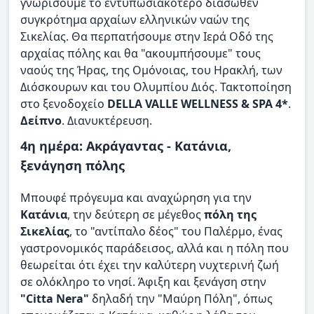
γνωρίσουμε το εντυπωσιακότερο διασωθέν
συγκρότημα αρχαίων ελληνικών ναών της
Σικελίας. Θα περπατήσουμε στην Ιερά Οδό της
αρχαίας πόλης και θα "ακουμπήσουμε" τους
ναούς της Ήρας, της Ομόνοιας, του Ηρακλή, των
Διόσκουρων και του Ολυμπίου Διός. Τακτοποίηση
στο ξενοδοχείο
DELLA VALLE WELLNESS & SPA
4*
.
Δείπνο
. Διανυκτέρευση.
4η ημέρα: Ακράγαντας - Κατάνια,
ξενάγηση πόλης
Μπουφέ πρόγευμα και αναχώρηση για την
Κατάνια
, την δεύτερη σε μέγεθος
πόλη της
Σικελίας
, το "αντίπαλο δέος" του Παλέρμο, ένας
γαστρονομικός παράδεισος, αλλά και η πόλη που
θεωρείται ότι έχει την καλύτερη νυχτερινή ζωή
σε ολόκληρο το νησί. Άφιξη και ξενάγση στην
"Citta Nera"
δηλαδή την "Μαύρη Πόλη", όπως