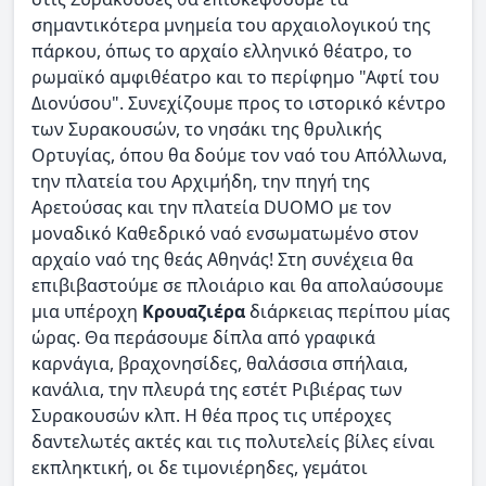
σημαντικότερα μνημεία του αρχαιολογικού της
πάρκου, όπως το αρχαίο ελληνικό θέατρο, το
ρωμαϊκό αμφιθέατρο και το περίφημο "Αφτί του
Διονύσου". Συνεχίζουμε προς το ιστορικό κέντρο
των Συρακουσών, το νησάκι της θρυλικής
Ορτυγίας, όπου θα δούμε τον ναό του Απόλλωνα,
την πλατεία του Αρχιμήδη, την πηγή της
Αρετούσας και την πλατεία DUOMO με τον
μοναδικό Καθεδρικό ναό ενσωματωμένο στον
αρχαίο ναό της θεάς Αθηνάς! Στη συνέχεια θα
επιβιβαστούμε σε πλοιάριο και θα απολαύσουμε
μια υπέροχη
Κρουαζιέρα
διάρκειας περίπου μίας
ώρας. Θα περάσουμε δίπλα από γραφικά
καρνάγια, βραχονησίδες, θαλάσσια σπήλαια,
κανάλια, την πλευρά της εστέτ Ριβιέρας των
Συρακουσών κλπ. Η θέα προς τις υπέροχες
δαντελωτές ακτές και τις πολυτελείς βίλες είναι
εκπληκτική, οι δε τιμονιέρηδες, γεμάτοι