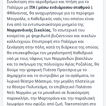
Συνάντηση στο αεροδρόμιο και πτήση για το
Παλέρμο με
ITA ( μέσω ενδιάμεσου σταθμού )
.
Φθάνοντας, θα αναχωρήσουμε για το περίφημο
Μονρεάλε, ο Καθεδρικός ναός του οποίου είναι
ένα από τα εντυπωσιακότερα μνημεία της
Νορμανδικής Σικελίας.
Το εσωτερικό του
κοσμείται με ψηφιδωτά βυζαντινών και σικελών
καλλιτεχνών. Επιστροφή στο Παλέρμο και
ξενάγηση στην πόλη, κατά τη διάρκεια της οποίας
θα επισκεφθούμε τον μεγαλοπρεπή Καθεδρικό
ναό με τους τάφους των Νορμανδών βασιλέων
και το σκήνωμα της πολιούχου Αγίας Ροζαλίας, θα
δούμε την γραφική Πιάτσα Πραιτόρια με το
Δημαρχείο και το σιντριβάνι με τα αγάλματα, το
λυρικό θέατρο Μάσσιμο, την μεγάλη πλατεία με
το θέατρο Πολυτεάμα, το επιβλητικό Παλάτσο
Ντέι Νορμάνι με το μοναδικό σε διακόσμηση
παρεκκλήσι, την Μαρτοράνα και την παραλιακή
λεωφόρο που σφύζει από ζωή. Τακτοποίηση στο