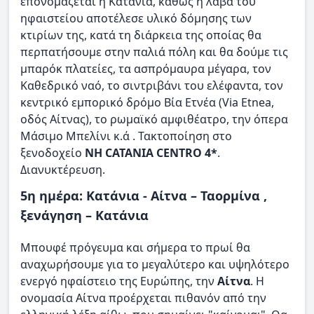
επονομάζεται η Κατάνια, καθώς η λάβα του
ηφαιστείου αποτέλεσε υλικό δόμησης των
κτιρίων της, κατά τη διάρκεια της οποίας θα
περπατήσουμε στην παλιά πόλη και θα δούμε τις
μπαρόκ πλατείες, τα ασπρόμαυρα μέγαρα, τον
Καθεδρικό ναό, το σιντριβάνι του ελέφαντα, τον
κεντρικό εμπορικό δρόμο Βία Ετνέα (Via Etnea,
οδός Αίτνας), το ρωμαϊκό αμφιθέατρο, την όπερα
Μάσιμο Μπελίνι κ.ά . Τακτοποίηση στο
ξενοδοχείο
NH CATANIA CENTRO 4*
.
Διανυκτέρευση.
5η ημέρα: Κατάνια - Αίτνα – Ταορμίνα ,
ξενάγηση – Κατάνια
Μπουφέ πρόγευμα και σήμερα το πρωί θα
αναχωρήσουμε για το μεγαλύτερο και υψηλότερο
ενεργό ηφαίστειο της Ευρώπης, την
Αίτνα
. Η
ονομασία Αίτνα προέρχεται πιθανόν από την