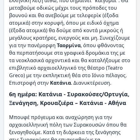
ελληνική λέξη αίθω, που σημαίνει "καίγομαι". Θα
μεταβούμε οδικώς μέχρι τους πρόποδες του
βουνού και θα ανεβούμε με τελεφερίκ (έξοδα
ατομικά) στην κορυφή, όπου με ειδικό όχημα
(έξοδα ατομικά) θα δούμε από κοντά μικρούς ή
μεγάλους κρατήρες, ενεργούς και μη. Συνεχίζουμε
για την πανέμορφη
Ταορμίνα
, όπου φθάνοντας
θα περπατήσουμε στα γραφικά δρομάκια της με
τα νεοκλασικά αρχοντικά και θα καταλήξουμε στο
επιβλητικό αρχαιοελληνικό της θέατρο (Teatro
Greco) με την εκπληκτική θέα στο Ιόνιο πέλαγος.
Επιστροφή στην
Κατάνια
. Διανυκτέρευση.
6η ημέρα: Κατάνια - Συρακούσες/Ορτυγία,
Ξενάγηση, Κρουαζιέρα – Κατάνια - Αθήνα
Μπουφέ πρόγευμα και αναχώρηση για την
αρχαιοελληνική πόλη των Συρακουσών όπου θα
ξεναγηθούμε. Κατά τη διάρκεια της ξενάγησης
στις Συρακούσες θα επισκεφθούμε τα