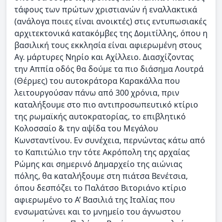
τάφους των πρώτων χριστιανών ή εναλλακτικά
(ανάλογα ποιες είναι ανοικτές) στις εντυπωσιακές
αρχιτεκτονικά κατακόμβες της Δομιτίλλης, όπου η
βασιλική τους εκκλησία είναι αφιερωμένη στους
Αγ. μάρτυρες Νηρίο και Αχίλλειο. Διασχίζοντας
την Αππία οδός θα δούμε τα πιο διάσημα Λουτρά
(Θέρμες) του αυτοκράτορα Καρακάλλα που
λειτουργούσαν πάνω από 300 χρόνια, πριν
καταλήξουμε στο πιο αντιπροσωπευτικό κτίριο
της ρωμαϊκής αυτοκρατορίας, το επιβλητικό
Κολοσσαίο & την αψίδα του Μεγάλου
Κωνσταντίνου. Εν συνέχεια, περνώντας κάτω από
το Καπιτώλιο την τότε Ακρόπολη της αρχαίας
Ρώμης και σημερινό Δημαρχείο της αιώνιας
πόλης, θα καταλήξουμε στη πιάτσα Βενέτσια,
όπου δεσπόζει το Παλάτσο Βιτοριάνο κτίριο
αφιερωμένο το Α’ Βασιλιά της Ιταλίας που
ενσωματώνει και το μνημείο του άγνωστου