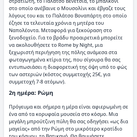
στρατιώτη, το Παλάτσο Βενέτσια, το μπαλκόνι
στο οποίο ανέβαινε ο Μουσολίνι και έβγαζε τους
λόγους του και το Παλάτσο Βοναπάρτη στο οποίο
έζησε τα τελευταία χρόνια η μητέρα του
Ναπολέοντα. Μεταφορά για ξεκούραση στο
ξενοδοχείο. Για το βράδυ προαιρετικά μπορείτε
να ακολουθήσετε το Rome by Night, μια
ξεχωριστή περιήγηση της πόλης ανάμεσα στα
φωταγωγημένα κτίρια της, που σίγουρα θα σας
εντυπωσιάσει η διαφορετική της όψη υπό το φώς
των αστεριών (κόστος συμμετοχής 25€, για
συμμετοχή 7-8 ατόμων).
2η ημέρα: Ρώμη
Πρόγευμα και σήμερα η μέρα είναι αφιερωμένη σε
ένα από τα κορυφαία μουσεία στο κόσμο. Mια
μεγάλη μπρούτζινη πύλη θα σας οδηγήσει «ως δια
μαγείας» από την Ρώμη στο μικρότερο κρατίδιο
του κόσμου, το Βατικανό. Θα θαυμάσετε