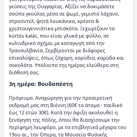
γεύσεις της Ουγγαρίας. Αξίζει να δοκιμάσετε
σούπα γκούλας μέσα σε ψωμί, γεμιστό λάχανο,
στρούντελ, ψητά λουκάνικα, κρέατα &
χριστουγεννιάτικα μπισκότα. Ξεχωρίζουν τα
kürtös kalác, που είναι γλυκά με φύλλο, σε
κυλινδρικό σχήμα, με καταγωγή από την
Τρανσυλβανία. Σερβίρονται με διάφορες
επικαλύψεις, όπως ζάχαρη, καρύδια, καρύδα και
σοκολάτα. Υπόλοιπο της ημέρας ελεύθερο στη
διάθεσή σας.
3η ημέρα: Βουδαπέστη
Πρόγευμα. Αναχώρηση για την προαιρετική
εκδρομή μας στη Βιέννη (60€ το άτομο - παιδικό
έως 12 ετών 30€). Κατά την άφιξη ακολουθεί η
ξενάγηση της πόλης, όπου θα διασχίσουμε την
περίφημη λεωφόρο, με τα επιβλητικά μέγαρα του
19ου αι., την Όπερα, τα Μουσεία Φυσικής