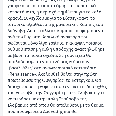
γραφικά σοκάκια και τα όμορφα τουριστικά
καταστήματα, η περιοχή φημίζεται για τα καλά
κρασιά. Συνεχίζουμε για το Βίσσεγκραντ, το
ιστορικό αξιοθέατο της μαγευτικής Καμπής του
Δούναβη. Από το άλλοτε λαμπρό και φημισμένο
ανά την Ευρώπη βασιλικό ανάκτορο του,
σώζονται μόνο λίγα ερείπια, η αναγεννησιακού
ρυθμού επίσημη αυλή υποδοχής αναστηλώθηκε
με βάση τα παλιά σχέδια. Στη συνεχεία θα
απολαύσουμε το γιορτινό μας γεύμα σαν
“βασιλιάδες” στο αναγεννησιακό εστιατόριο
«Renaissance». Ακολουθεί βόλτα στην πρώτη
πρωτεύουσα της Ουγγαρίας, το Έστεργκομ. Θα
διασχίσουμε τη γέφυρα που ενώνει τις δύο όχθες
του Δούναβη, την Ουγγαρία με την Σλοβακία για
να περάσουμε στην πόλη Στούροβο της
Σλοβακίας από όπου θα απολαύσουμε το θέαμα
που προσφέρει ο Δούναβης και θα