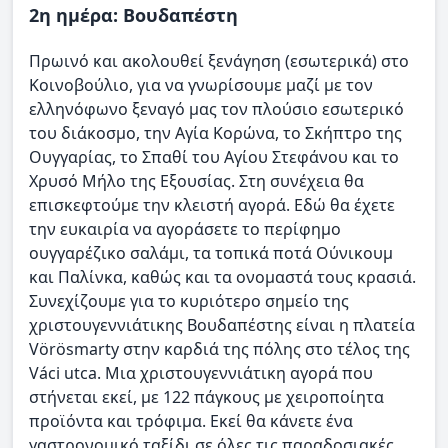
2η ημέρα: Βουδαπέστη
Πρωινό και ακολουθεί ξενάγηση (εσωτερικά) στο
Κοινοβούλιο, για να γνωρίσουμε μαζί με τον
ελληνόφωνο ξεναγό μας τον πλούσιο εσωτερικό
του διάκοσμο, την Αγία Κορώνα, το Σκήπτρο της
Ουγγαρίας, το Σπαθί του Αγίου Στεφάνου και το
Χρυσό Μήλο της Εξουσίας. Στη συνέχεια θα
επισκεφτούμε την κλειστή αγορά. Εδώ θα έχετε
την ευκαιρία να αγοράσετε το περίφημο
ουγγαρέζικο σαλάμι, τα τοπικά ποτά Ούνικουμ
και Παλίνκα, καθώς και τα ονομαστά τους κρασιά.
Συνεχίζουμε για το κυριότερο σημείο της
χριστουγεννιάτικης Βουδαπέστης είναι η πλατεία
Vörösmarty στην καρδιά της πόλης στο τέλος της
Váci utca. Μια χριστουγεννιάτικη αγορά που
στήνεται εκεί, με 122 πάγκους με χειροποίητα
προϊόντα και τρόφιμα. Εκεί θα κάνετε ένα
γαστρονομικό ταξίδι σε όλες τις παραδοσιακές