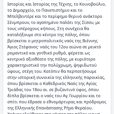
Ιστορίας και Ιστορίας της Τέχνης, το Κοινοβούλιο,
το Δημαρχείο, το Πανεπιστήμιο και το
Μπελβεντέρε και το περίφημο θερινό ανάκτορο
Σένμπρουν, το αγαπημένο παλάτι της Σίσσυ, με
τους υπέροχους κήπους. Στη συνέχεια θα
καταλήξουμε στο κέντρο της πόλης, όπου
βρίσκεται ο μητροπολιτικός ναός της Βιέννης
Άγιος Στέφανος· ναός του 12ου αιώνα σε μεικτό
ρομαντικό και γοτθικό ρυθμό, φέρεται ως
κεντρικό αξιοθέατο της πόλης, με κυριότερο
χαρακτηριστικό την πολύχρωμη, ψηφιδωτού
ύφους, στέγη του. Κατόπιν θα περπατήσουμε
στην ιστορική συνοικία της ελληνικής παροικίας,
όπου βρίσκεται ο Καθεδρικός Ναός της Αγίας
Τριάδας του 18ου αι. σε βυζαντινό ύφος, όπου
δίπλα βρίσκεται ο ναός του Αγ. Γεωργίου και το
σπίτι που έδρασε ο εθνομάρτυρας και πρόδρομος
της Ελληνικής Επανάστασης Ρήγα Φεραίου.
Χρόνος ελεύθερος στο κέντρο της πόλης για να