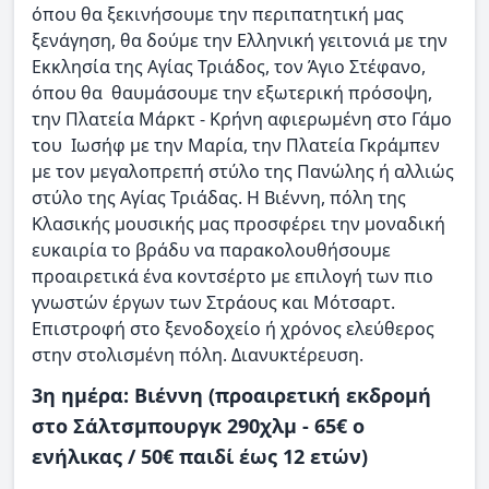
όπου θα ξεκινήσουμε την περιπατητική μας
ξενάγηση, θα δούμε την Ελληνική γειτονιά με την
Εκκλησία της Αγίας Τριάδος, τον Άγιο Στέφανο,
όπου θα θαυμάσουμε την εξωτερική πρόσοψη,
την Πλατεία Μάρκτ - Κρήνη αφιερωμένη στο Γάμο
του Ιωσήφ με την Μαρία, την Πλατεία Γκράμπεν
με τον μεγαλοπρεπή στύλο της Πανώλης ή αλλιώς
στύλο της Αγίας Τριάδας. Η Βιέννη, πόλη της
Κλασικής μουσικής μας προσφέρει την μοναδική
ευκαιρία το βράδυ να παρακολουθήσουμε
προαιρετικά ένα κοντσέρτο με επιλογή των πιο
γνωστών έργων των Στράους και Μότσαρτ.
Επιστροφή στο ξενοδοχείο ή χρόνος ελεύθερος
στην στολισμένη πόλη. Διανυκτέρευση.
3η ημέρα: Bιέννη (προαιρετική εκδρομή
στο Σάλτσμπουργκ 290χλμ - 65€ ο
ενήλικας / 50€ παιδί έως 12 ετών)