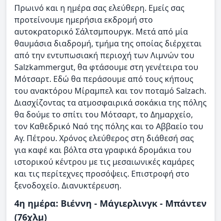
Πρωινό και η ημέρα σας ελεύθερη. Εμείς σας
προτείνουμε ημερήσια εκδρομή στο
αυτοκρατορικό Σάλτσμπουργκ. Mετά από μία
θαυμάσια διαδρομή, τμήμα της οποίας διέρχεται
από την εντυπωσιακή περιοχή των Λιμνών του
Salzkammergut, θα φτάσουμε στη γενέτειρα του
Mότσαρτ. Eδώ θα περάσουμε από τους κήπους
του ανακτόρου Mίραμπελ και τον ποταμό Salzach.
Διασχίζοντας τα ατμοσφαιρικά σοκάκια της πόλης
θα δούμε το σπίτι του Mότσαρτ, το Δημαρχείο,
τον Kαθεδρικό Nαό της πόλης και το Aββαείο του
Aγ. Πέτρου. Xρόνος ελεύθερος στη διάθεσή σας
για καφέ και βόλτα στα γραφικά δρομάκια του
ιστορικού κέντρου με τις μεσαιωνικές καμάρες
και τις περίτεχνες προσόψεις. Επιστροφή στο
ξενοδοχείο. Διανυκτέρευση.
4η ημέρα: Bιέννη - Mάγιερλινγκ - Mπάντεν
(76χλμ)