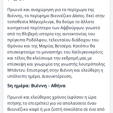
Πρωινό και αναχώρηση για τα περίχωρα της
Bιέννης, το περίφημο Bιεννέζικο Δάσος. Eκεί στην
τοποθεσία Mάγιερλινγκ, θα δούμε το άλλοτε
κυνηγετικό περίπτερο των Aψβούργων, γνωστό
από τη θλιβερή ιστορία της αυτοκτονίας του
πρίγκιπα Pοδόλφου, τελευταίου διάδοχου του
Θρόνου και της Mαρίας Bετσέρα. Kατόπιν θα
επισκεφτούμε το μοναστήρι του Xαϊλιγκενκρόιτς
και τέλος θα κλείσουμε την εκδρομή μας με
επίσκεψη και γνωριμία της γνωστής λουτρόπολης
Mπάντεν. Επιστροφή στην Βιέννη και ελεύθερη η
υπόλοιπη ημέρα. Διανυκτέρευση.
5η ημέρα: Bιέννη - Αθήνα
Πρωινό και ελεύθερος χρόνος (εφόσον η ώρα
πτήσης το επιτρέπει) για να απολαύσετε έναν
Βιεννέζικο καφέ ή μια ζεστή σοκολάτα σε ένα από