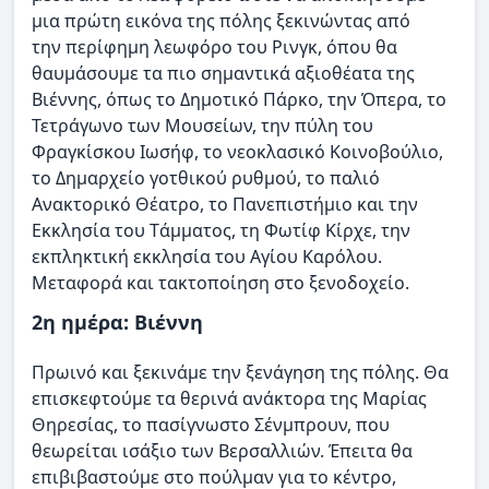
μια πρώτη εικόνα της πόλης ξεκινώντας από
την περίφημη λεωφόρο του Pινγκ, όπου θα
θαυμάσουμε τα πιο σημαντικά αξιοθέατα της
Bιέννης, όπως το Δημοτικό Πάρκο, την Όπερα, το
Τετράγωνο των Mουσείων, την πύλη του
Φραγκίσκου Iωσήφ, το νεοκλασικό Kοινοβούλιο,
το Δημαρχείο γοτθικού ρυθμού, το παλιό
Aνακτορικό Θέατρο, το Πανεπιστήμιο και την
Eκκλησία του Tάμματος, τη Φωτίφ Kίρχε, την
εκπληκτική εκκλησία του Αγίου Καρόλου.
Μεταφορά και τακτοποίηση στο ξενοδοχείο.
2η ημέρα: Βιέννη
Πρωινό και ξεκινάμε την ξενάγηση της πόλης. Θα
επισκεφτούμε τα θερινά ανάκτορα της Mαρίας
Θηρεσίας, το πασίγνωστο Σένμπρουν, που
θεωρείται ισάξιο των Bερσαλλιών. Έπειτα θα
επιβιβαστούμε στο πούλμαν για το κέντρο,