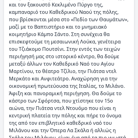
και τον ξακουστό Κεκλιμένο Πύργο της,
καμπαναριό του Καθεδρικού Ναού της πόλης,
που βρίσκονται μέσα στο «Πεδίο των Θαυμάτων»,
μαζί με το Βαπτιστήριο και το μνημειακό
κοιμητήριο Κάμπο Σάντο. Στη συνέχεια θα
επισκεφτούμε τη μεσαιωνική Λούκα, γενέτειρα
του Τζιάκομο Πουτσίνι. Στην εντός των τειχών
περιήγησή μας στο ιστορικό κέντρο, θα δούμε
μεταξύ άλλων τον Καθεδρικό Ναό του Αγίου
Μαρτίνου, το θέατρο Τζίλιο, την Πιάτσα ντελ
Μερκάτο και Ανφιτεάτρο. Αναχώρηση για την
οικονομική πρωτεύουσα της Ιταλίας, το Μιλάνο.
Άφιξη και πανοραμική περιήγηση. Θα δούμε το
κάστρο των Σφόρτσα, που χτίστηκε τον 15ο
αιώνα, την Πιάτσα ντελ Ντουόμο που είναι η
κεντρική πλατεία την πόλης και πήρε το όνομα
της από τον επιβλητικό καθεδρικό ναό του
Μιλάνου και την Όπερα Λα Σκάλα ή αλλιώς η
Σκάλα του Μιλάνου, είναι ένα από τα πιο γνωστά