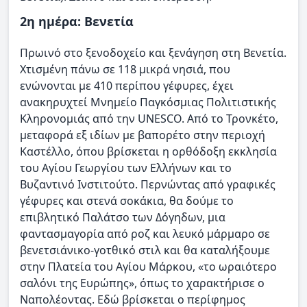
2η ημέρα: Βενετία
Πρωινό στο ξενοδοχείο και ξενάγηση στη Βενετία.
Χτισμένη πάνω σε 118 μικρά νησιά, που
ενώνονται με 410 περίπου γέφυρες, έχει
ανακηρυχτεί Μνημείο Παγκόσμιας Πολιτιστικής
Κληρονομιάς από την UNESCO. Από το Τρονκέτο,
μεταφορά εξ ιδίων με βαπορέτο στην περιοχή
Καστέλλο, όπου βρίσκεται η ορθόδοξη εκκλησία
του Αγίου Γεωργίου των Ελλήνων και το
Βυζαντινό Ινστιτούτο. Περνώντας από γραφικές
γέφυρες και στενά σοκάκια, θα δούμε το
επιβλητικό Παλάτσο των Δόγηδων, μια
φαντασμαγορία από ροζ και λευκό μάρμαρο σε
βενετσιάνικο-γοτθικό στιλ και θα καταλήξουμε
στην Πλατεία του Αγίου Μάρκου, «το ωραιότερο
σαλόνι της Ευρώπης», όπως το χαρακτήρισε ο
Ναπολέοντας. Εδώ βρίσκεται ο περίφημος