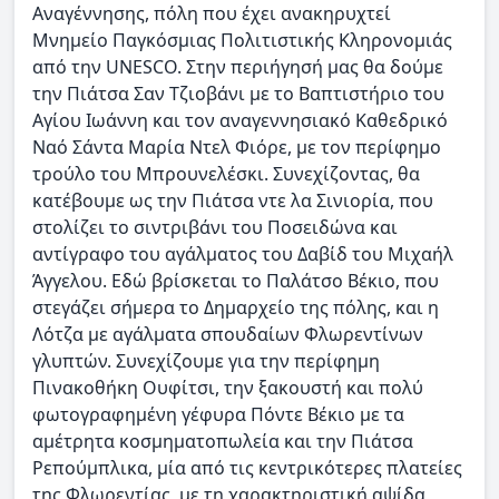
Αναγέννησης, πόλη που έχει ανακηρυχτεί
Μνημείο Παγκόσμιας Πολιτιστικής Κληρονομιάς
από την UNESCO. Στην περιήγησή μας θα δούμε
την Πιάτσα Σαν Τζιοβάνι με το Βαπτιστήριο του
Αγίου Ιωάννη και τον αναγεννησιακό Καθεδρικό
Ναό Σάντα Μαρία Ντελ Φιόρε, με τον περίφημο
τρούλο του Μπρουνελέσκι. Συνεχίζοντας, θα
κατέβουμε ως την Πιάτσα ντε λα Σινιορία, που
στολίζει το σιντριβάνι του Ποσειδώνα και
αντίγραφο του αγάλματος του Δαβίδ του Μιχαήλ
Άγγελου. Εδώ βρίσκεται το Παλάτσο Βέκιο, που
στεγάζει σήμερα το Δημαρχείο της πόλης, και η
Λότζα με αγάλματα σπουδαίων Φλωρεντίνων
γλυπτών. Συνεχίζουμε για την περίφημη
Πινακοθήκη Ουφίτσι, την ξακουστή και πολύ
φωτογραφημένη γέφυρα Πόντε Βέκιο με τα
αμέτρητα κοσμηματοπωλεία και την Πιάτσα
Ρεπούμπλικα, μία από τις κεντρικότερες πλατείες
της Φλωρεντίας, με τη χαρακτηριστική αψίδα