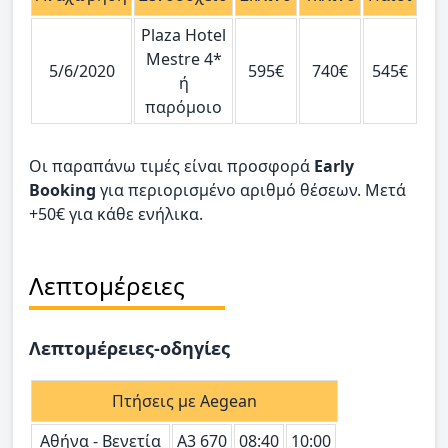
Plaza Hotel
Mestre 4*
5/6/2020
595€
740€
545€
1
ή
παρόμοιο
Οι παραπάνω τιμές είναι προσφορά
Early
Booking
για περιορισμένο αριθμό θέσεων. Μετά
+50€ για κάθε ενήλικα.
Λεπτομέρειες
Λεπτομέρειες-οδηγίες
Πτήσεις με Aegean
Αθήνα - Βενετία
Α3 670
08:40
10:00