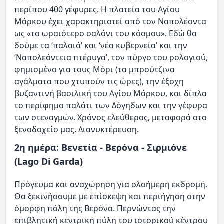
περίπου 400 γέφυρες. Η πλατεία του Αγίου
Μάρκου έχει χαρακτηριστεί από τον Ναπολέοντα
ως «το ωραιότερο σαλόνι του κόσμου». Εδώ θα
δούμε τα ‘παλαιά’ και ‘νέα κυβερνεία’ και την
‘Ναπολεόντεια πτέρυγα’, τον πύργο του ρολογιού,
φημισμένο για τους Μόρι (τα μπρούτζινα
αγάλματα που χτυπούν τις ώρες), την έξοχη
βυζαντινή βασιλική του Αγίου Μάρκου, και δίπλα
το περίφημο παλάτι των Δόγηδων και την γέφυρα
των στεναγμών. Χρόνος ελεύθερος, μεταφορά στο
ξενοδοχείο μας. Διανυκτέρευση.
2η ημέρα: Βενετία - Βερόνα - Σιρμιόνε
(Lago Di Garda)
Πρόγευμα και αναχώρηση για ολοήμερη εκδρομή.
Θα ξεκινήσουμε με επίσκεψη και περιήγηση στην
όμορφη πόλη της Βερόνα. Περνώντας την
επιβλητική κεντρική πύλη του ιστορικού κέντρου